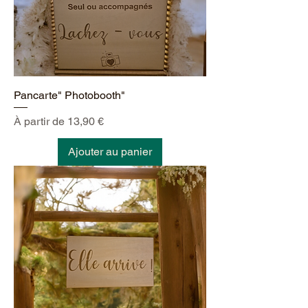
Pancarte" Photobooth"
Prix promotionnel
À partir de
13,90 €
Ajouter au panier