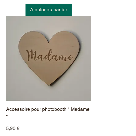
Ajouter au panier
Accessoire pour photobooth " Madame
"
Prix
5,90 €