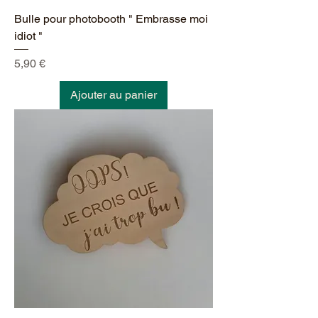
Bulle pour photobooth " Embrasse moi
idiot "
Prix
5,90 €
Ajouter au panier