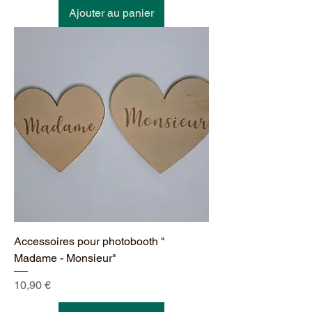
Ajouter au panier
Accessoires pour photobooth "
Madame - Monsieur"
Prix
10,90 €