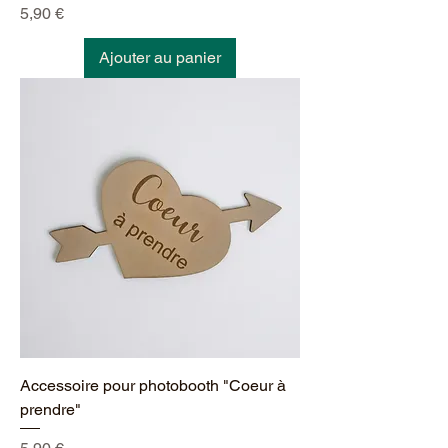
Prix
5,90 €
Ajouter au panier
Accessoire pour photobooth "Coeur à
prendre"
Prix