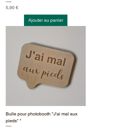
Prix
5,90 €
Ajouter au panier
Bulle pour photobooth "J'ai mal aux
pieds" "