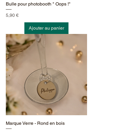
Bulle pour photobooth " Oops !"
Prix
5,90 €
Ajouter au panier
Marque Verre - Rond en bois