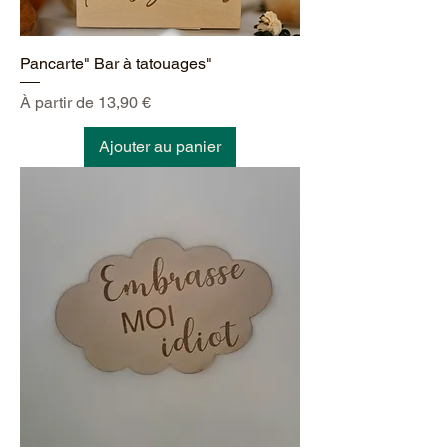
Pancarte" Bar à tatouages"
Prix promotionnel
À partir de
13,90 €
Ajouter au panier