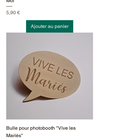
Moi"
Prix
5,90 €
Ajouter au panier
Bulle pour photobooth "Vive les
Mariés"