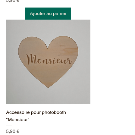
5,90 €
Ajouter au panier
Accessoire pour photobooth
"Monsieur"
Prix
5,90 €