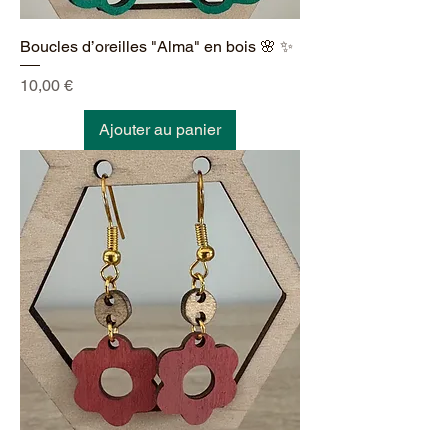
Boucles d’oreilles "Alma" en bois 🌸 ✨
Prix
10,00 €
Ajouter au panier