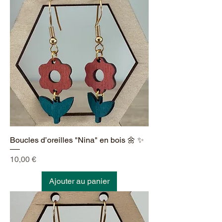
Boucles d’oreilles "Nina" en bois 🌼 ✨
Prix
10,00 €
Ajouter au panier