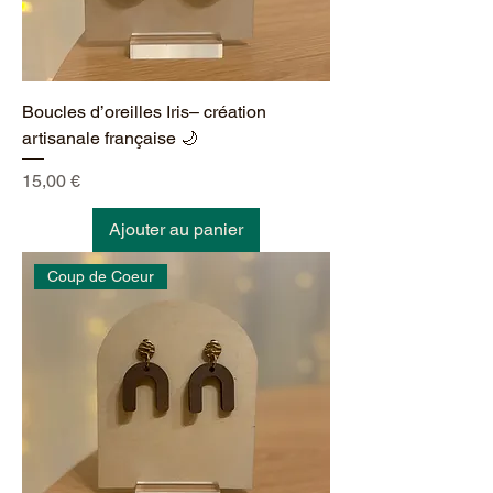
Boucles d’oreilles Iris– création
artisanale française 🌙
Prix
15,00 €
Ajouter au panier
Coup de Coeur