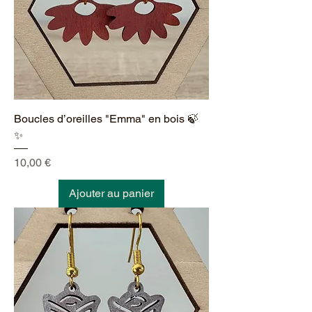
Boucles d’oreilles "Emma" en bois 🍃
✨
Prix
10,00 €
Ajouter au panier