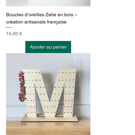
Boucles d’oreilles Zelie en bois –
création artisanale française
Prix
15,00 €
Ajouter au panier