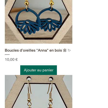
Boucles d’oreilles "Anna" en bois 🌼 ✨
Prix
10,00 €
Ajouter au panier