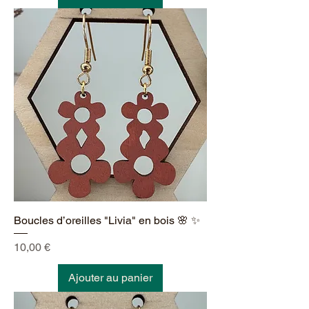
Boucles d’oreilles "Livia" en bois 🌸 ✨
Prix
10,00 €
Ajouter au panier