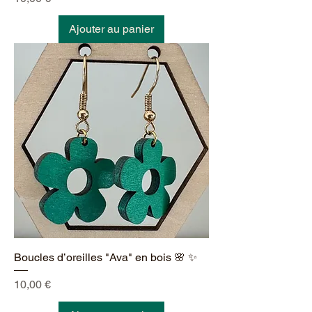
Ajouter au panier
Boucles d’oreilles "Ava" en bois 🌸 ✨
Prix
10,00 €