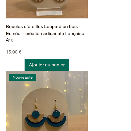
Boucles d’oreilles Léopard en bois -
Esmée – création artisanale française
🐆✨
Prix
15,00 €
Ajouter au panier
Nouveauté