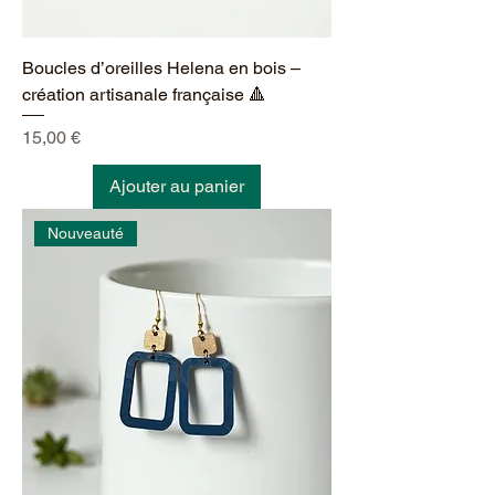
Boucles d’oreilles Helena en bois –
création artisanale française 🔺
Prix
15,00 €
Ajouter au panier
Nouveauté