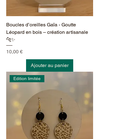
Boucles d’oreilles Gaïa - Goutte
Léopard en bois – création artisanale
🐆✨
Prix
10,00 €
Ajouter au panier
Edition limitée