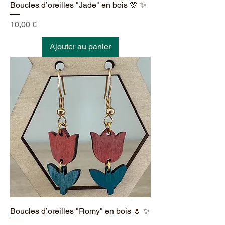
Boucles d’oreilles "Jade" en bois 🌸 ✨
Prix
10,00 €
Ajouter au panier
Boucles d’oreilles "Romy" en bois 🌷 ✨