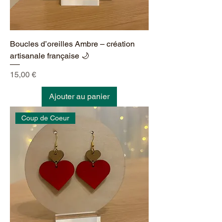
Boucles d’oreilles Ambre – création
artisanale française 🌙
Prix
15,00 €
Ajouter au panier
Coup de Coeur