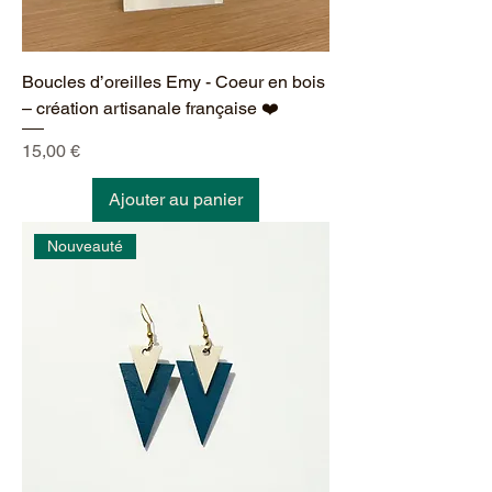
Boucles d’oreilles Emy - Coeur en bois
– création artisanale française ❤️
Prix
15,00 €
Ajouter au panier
Nouveauté