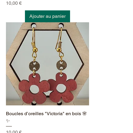
Prix
10,00 €
Ajouter au panier
Boucles d’oreilles "Victoria" en bois 🌸
✨
Prix
10,00 €