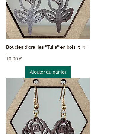
Boucles d’oreilles "Tulia" en bois 🌷 ✨
Prix
10,00 €
Ajouter au panier