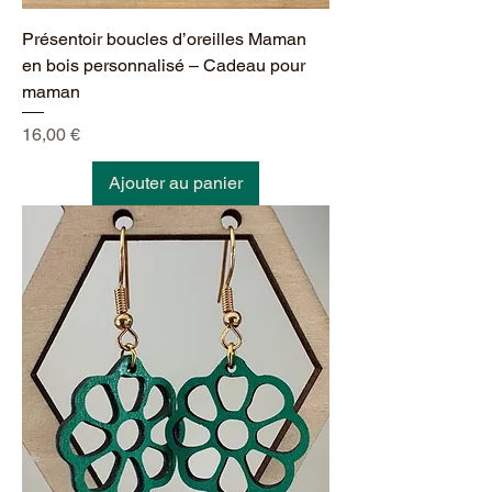
Présentoir boucles d’oreilles Maman
en bois personnalisé – Cadeau pour
maman
Prix
16,00 €
Ajouter au panier