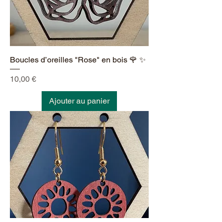
Boucles d’oreilles "Rose" en bois 🌹 ✨
Prix
10,00 €
Ajouter au panier