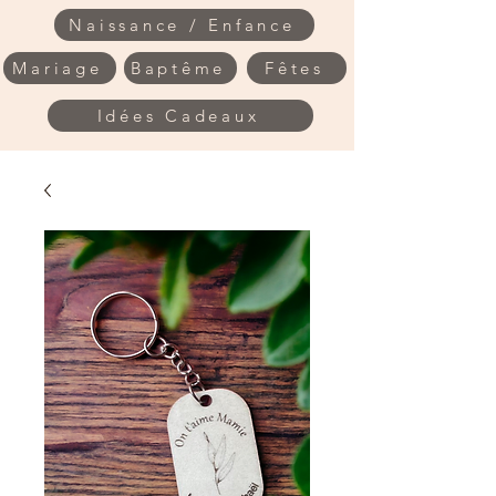
Naissance / Enfance
Mariage
Baptême
Fêtes
Idées Cadeaux