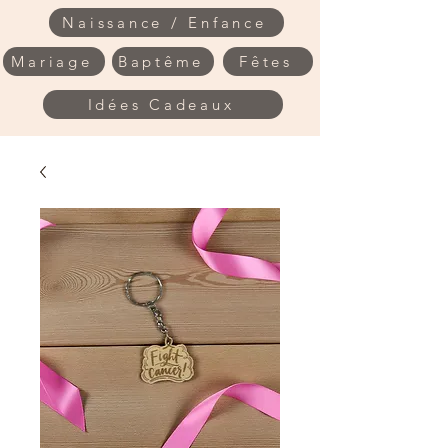
Naissance / Enfance
Mariage
Baptême
Fêtes
Idées Cadeaux