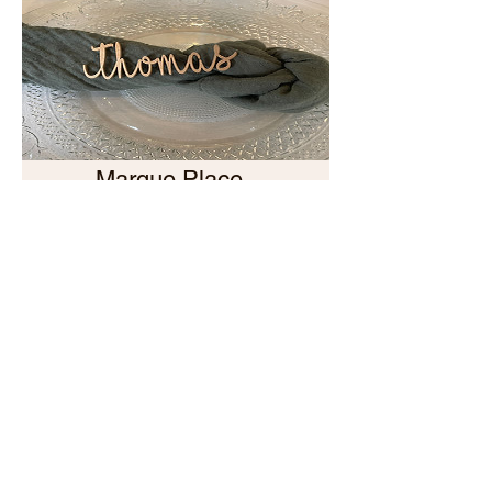
Marque Place -
Prénoms en bois
Prix
2,20€
En savoir plus