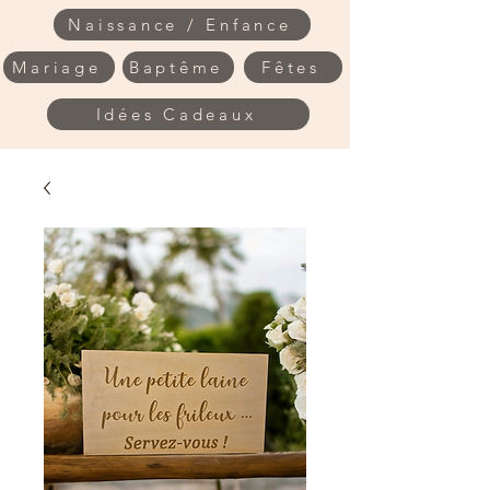
Naissance / Enfance
Mariage
Baptême
Fêtes
Idées Cadeaux