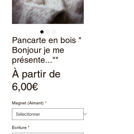
Pancarte en bois "
Bonjour je me
présente...""
À partir de
Prix
6,00€
promotionnel
Magnet (Aimant)
*
Ecriture
*