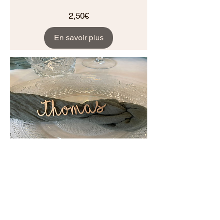
Prix
2,50€
En savoir plus
Marque Place -
Prénoms en bois
Prix
2,20€
En savoir plus