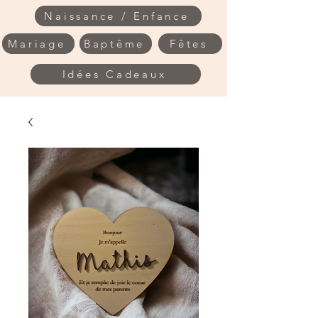
Naissance / Enfance
Mariage
Baptême
Fêtes
Idées Cadeaux