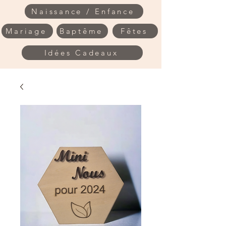
Naissance / Enfance
Mariage
Baptême
Fêtes
Idées Cadeaux