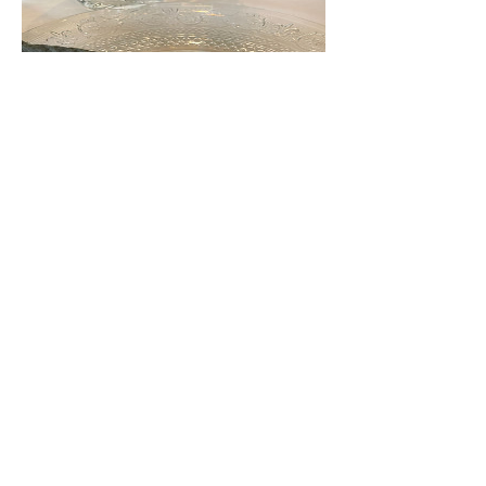
Marque Place -
Prénoms en bois
Prix
2,20€
En savoir plus