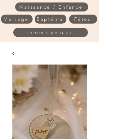
Naissance / Enfance
Mariage
Baptême
Fêtes
Idées Cadeaux