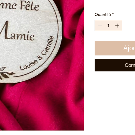
Quantité
*
Ajou
Com