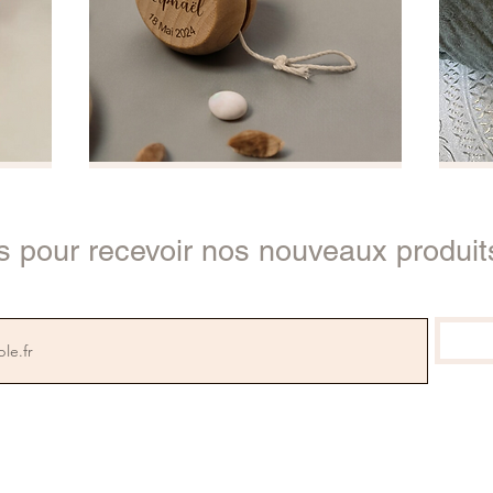
Yoyos en bois
personnalisés
Prix
5,00€
En savoir plus
 pour recevoir nos nouveaux produits