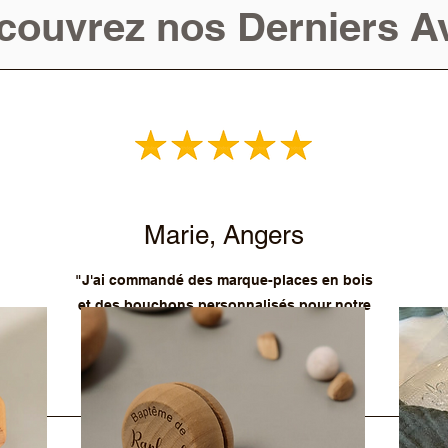
couvrez nos Derniers Av
Marie, Angers
"J'ai commandé des marque-places en bois
et des bouchons personnalisés pour notre
mariage, et le rendu était absolument
superbe. Service très réactif !"