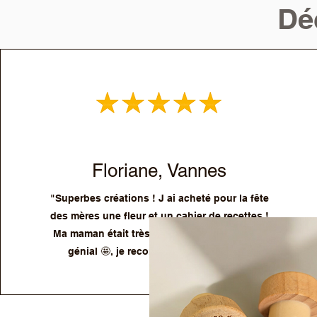
Dé
Floriane, Vannes
"Superbes créations ! J ai acheté pour la fête
des mères une fleur et un cahier de recettes !
Ma maman était très contente ! Le rendu est
génial 🤩, je recommande vivement :)"