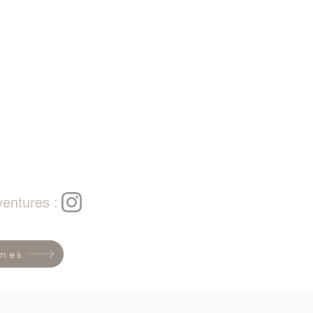
entures :
èmes