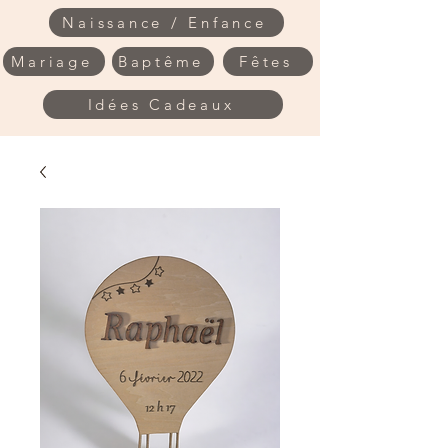
Naissance / Enfance
Mariage
Baptême
Fêtes
Idées Cadeaux