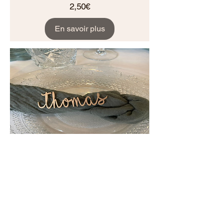
Prix
2,50€
En savoir plus
Marque Place -
Prénoms en bois
Prix
2,20€
En savoir plus