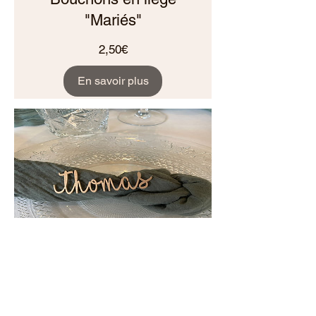
"Mariés"
Prix
2,50€
En savoir plus
Marque Place -
Prénoms en bois
Prix
2,20€