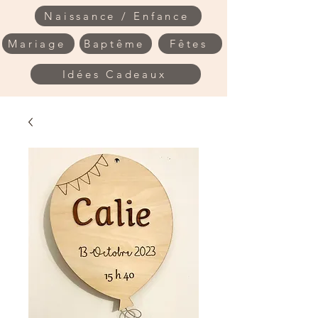
Naissance / Enfance
Mariage
Baptême
Fêtes
Idées Cadeaux