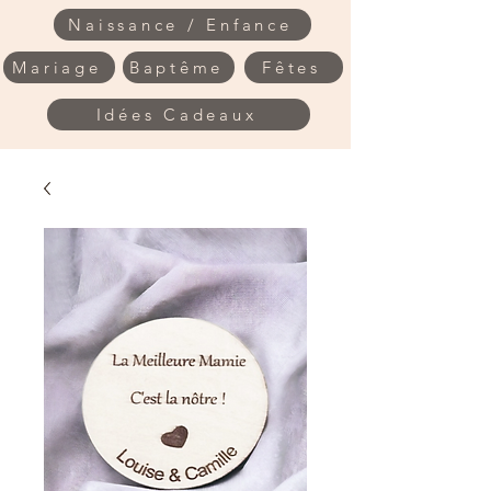
Naissance / Enfance
Mariage
Baptême
Fêtes
Idées Cadeaux