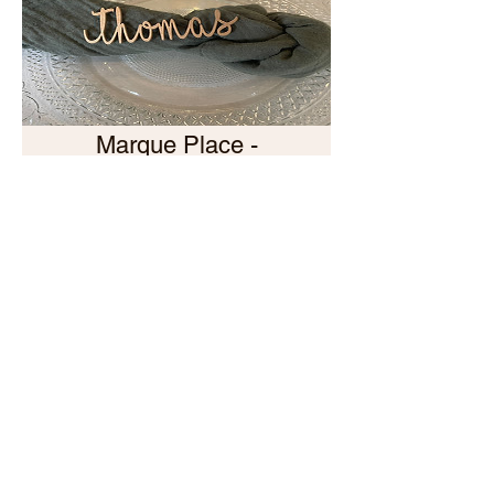
Marque Place -
Prénoms en bois
Prix
2,20€
En savoir plus