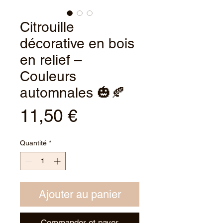
Citrouille
décorative en bois
en relief –
Couleurs
automnales 🎃🍂
Prix
11,50 €
Quantité
*
Ajouter au panier
Commander et payer