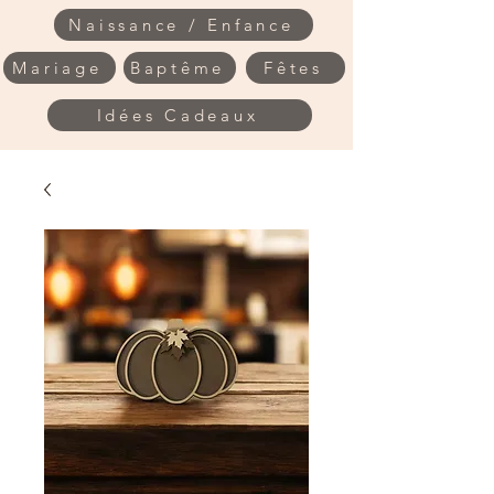
Naissance / Enfance
Mariage
Baptême
Fêtes
Idées Cadeaux