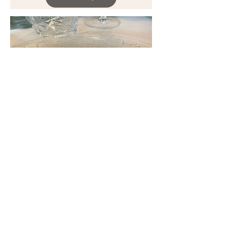
Marque Place -
Prénoms en bois
Prix
2,20€
En savoir plus