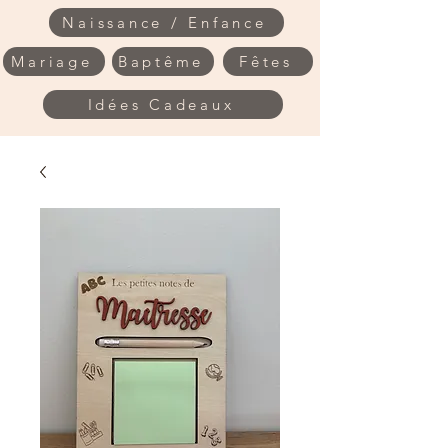
Naissance / Enfance
Mariage
Baptême
Fêtes
Idées Cadeaux